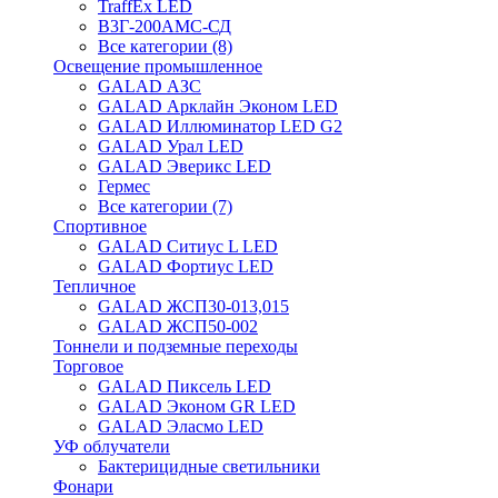
TraffEx LED
В3Г-200АМС-СД
Все категории (8)
Освещение промышленное
GALAD АЗС
GALAD Арклайн Эконом LED
GALAD Иллюминатор LED G2
GALAD Урал LED
GALAD Эверикс LED
Гермес
Все категории (7)
Спортивное
GALAD Ситиус L LED
GALAD Фортиус LED
Тепличное
GALAD ЖСП30-013,015
GALAD ЖСП50-002
Тоннели и подземные переходы
Торговое
GALAD Пиксель LED
GALAD Эконом GR LED
GALAD Эласмо LED
УФ облучатели
Бактерицидные светильники
Фонари