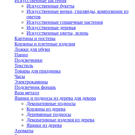
Искусственные растения
Искусственные букеты
Искусственные венки, гирлянды, композиции из
цветов
Искусственные горшечные растения
Искусственные деревья
Искусственные цветы, зелень
Картины и постеры
Корзины и плетеные изделия
Ложки для обуви
Панно
Подсвечники
Текстиль
Товары для праздника
Часы
Электрокамины
Подсвечник фонарь
Ваза металл
Ящики и подносы из дерева для декора
Декоративные подносы
Корзины из дерева
Деревянные подносы
Декоративные изделия из дерева
Ящики из дерева
Ароматы