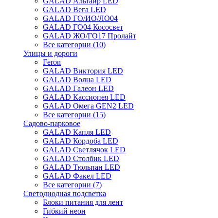
GALAD Альтаир LED
GALAD Вега LED
GALAD ГО/ИО/ЛО04
GALAD ГО04 Кососвет
GALAD ЖО/ГО17 Пролайт
Все категории (10)
Улицы и дороги
Feron
GALAD Виктория LED
GALAD Волна LED
GALAD Галеон LED
GALAD Кассиопея LED
GALAD Омега GEN2 LED
Все категории (15)
Садово-парковое
GALAD Капля LED
GALAD Кордоба LED
GALAD Светлячок LED
GALAD Столбик LED
GALAD Тюльпан LED
GALAD Факел LED
Все категории (7)
Светодиодная подсветка
Блоки питания для лент
Гибкий неон