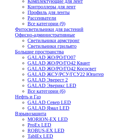
Комплектующие для лент
Контроллеры для лент
Профиль для ленты
Рассеиватели
Все категории (9)
Фитосветильники для растений
Офисно-административные
Светильники армстронг
Светильники грильято
Большие пространства
GALAD ЖО/РО/ГО07
GALAD ЖО/РО/ГО42 Квант
GALAD ЖО/РО/ГО42 Кососвет
GALAD ЖСУ/РСУ/ГСУ22 Юпитер
GALAD Эверест 2
GALAD Эверикс LED
Все категории (6)
Нефть и Газ
GALAD Север LED
GALAD Ямал LED
Взрывозащита
MORION-EX LED
ProEx LED
ROBUS-EX LED
TablEx LED