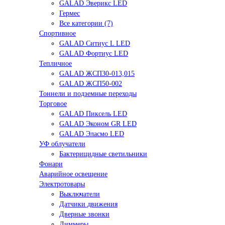
GALAD Эверикс LED
Гермес
Все категории (7)
Спортивное
GALAD Ситиус L LED
GALAD Фортиус LED
Тепличное
GALAD ЖСП30-013,015
GALAD ЖСП50-002
Тоннели и подземные переходы
Торговое
GALAD Пиксель LED
GALAD Эконом GR LED
GALAD Эласмо LED
УФ облучатели
Бактерицидные светильники
Фонари
Аварийное освещение
Электротовары
Выключатели
Датчики движения
Дверные звонки
Диммеры