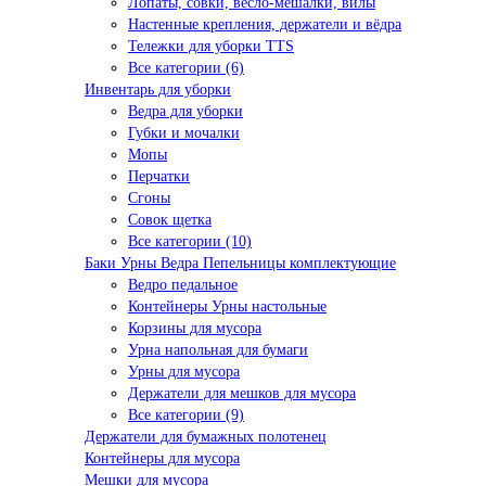
Лопаты, совки, весло-мешалки, вилы
Настенные крепления, держатели и вёдра
Тележки для уборки TTS
Все категории (6)
Инвентарь для уборки
Ведра для уборки
Губки и мочалки
Мопы
Перчатки
Сгоны
Совок щетка
Все категории (10)
Баки Урны Ведра Пепельницы комплектующие
Ведро педальное
Контейнеры Урны настольные
Корзины для мусора
Урна напольная для бумаги
Урны для мусора
Держатели для мешков для мусора
Все категории (9)
Держатели для бумажных полотенец
Контейнеры для мусора
Мешки для мусора