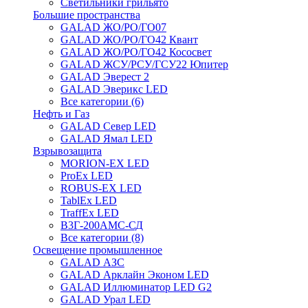
Светильники грильято
Большие пространства
GALAD ЖО/РО/ГО07
GALAD ЖО/РО/ГО42 Квант
GALAD ЖО/РО/ГО42 Кососвет
GALAD ЖСУ/РСУ/ГСУ22 Юпитер
GALAD Эверест 2
GALAD Эверикс LED
Все категории (6)
Нефть и Газ
GALAD Север LED
GALAD Ямал LED
Взрывозащита
MORION-EX LED
ProEx LED
ROBUS-EX LED
TablEx LED
TraffEx LED
В3Г-200АМС-СД
Все категории (8)
Освещение промышленное
GALAD АЗС
GALAD Арклайн Эконом LED
GALAD Иллюминатор LED G2
GALAD Урал LED