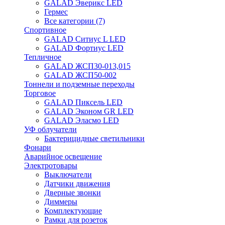
GALAD Эверикс LED
Гермес
Все категории (7)
Спортивное
GALAD Ситиус L LED
GALAD Фортиус LED
Тепличное
GALAD ЖСП30-013,015
GALAD ЖСП50-002
Тоннели и подземные переходы
Торговое
GALAD Пиксель LED
GALAD Эконом GR LED
GALAD Эласмо LED
УФ облучатели
Бактерицидные светильники
Фонари
Аварийное освещение
Электротовары
Выключатели
Датчики движения
Дверные звонки
Диммеры
Комплектующие
Рамки для розеток