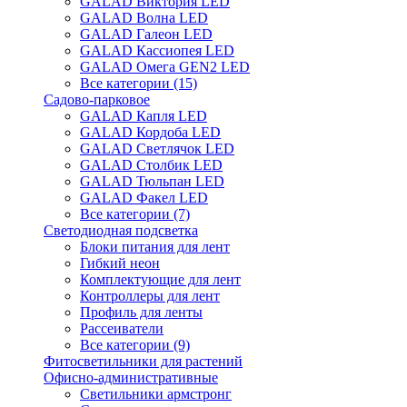
GALAD Виктория LED
GALAD Волна LED
GALAD Галеон LED
GALAD Кассиопея LED
GALAD Омега GEN2 LED
Все категории (15)
Садово-парковое
GALAD Капля LED
GALAD Кордоба LED
GALAD Светлячок LED
GALAD Столбик LED
GALAD Тюльпан LED
GALAD Факел LED
Все категории (7)
Светодиодная подсветка
Блоки питания для лент
Гибкий неон
Комплектующие для лент
Контроллеры для лент
Профиль для ленты
Рассеиватели
Все категории (9)
Фитосветильники для растений
Офисно-административные
Светильники армстронг