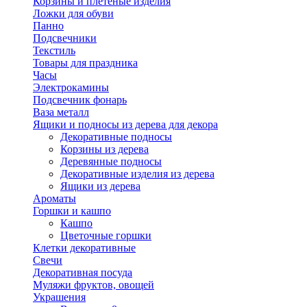
Корзины и плетеные изделия
Ложки для обуви
Панно
Подсвечники
Текстиль
Товары для праздника
Часы
Электрокамины
Подсвечник фонарь
Ваза металл
Ящики и подносы из дерева для декора
Декоративные подносы
Корзины из дерева
Деревянные подносы
Декоративные изделия из дерева
Ящики из дерева
Ароматы
Горшки и кашпо
Кашпо
Цветочные горшки
Клетки декоративные
Свечи
Декоративная посуда
Муляжи фруктов, овощей
Украшения