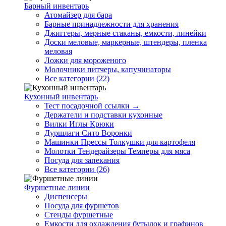
Барный инвентарь
Атомайзер для бара
Барные принадлежности для хранения
Джиггеры, мерные стаканы, емкости, линейки
Доски меловые, маркерные, штендеры, пленка
меловая
Ложки для мороженого
Молочники питчеры, капучинаторы
Все категории (22)
Кухонный инвентарь
Тест посадочной ссылки →
Держатели и подставки кухонные
Вилки Иглы Крюки
Дуршлаги Сито Воронки
Машинки Прессы Толкушки для картофеля
Молотки Тендерайзеры Темперы для мяса
Посуда для запекания
Все категории (26)
Фуршетные линии
Диспенсеры
Посуда для фуршетов
Стенды фуршетные
Емкости для охлаждения бутылок и графинов