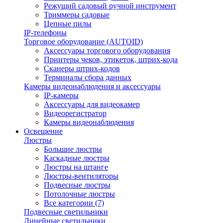
Режущий садовый ручной инструмент
Триммеры садовые
Цепные пилы
IP-телефоны
Торговое оборудование (AUTOID)
Аксессуары торгового оборудования
Принтеры чеков, этикеток, штрих-кода
Сканеры штрих-кодов
Терминалы сбора данных
Камеры видеонаблюдения и аксессуары
IP-камеры
Аксессуары для видеокамер
Видеорегистратор
Камеры видеонаблюдения
Освещение
Люстры
Большие люстры
Каскадные люстры
Люстры на штанге
Люстры-вентиляторы
Подвесные люстры
Потолочные люстры
Все категории (7)
Подвесные светильники
Линейные светильники