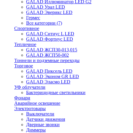
GALAD Иллюминатор LED G2
GALAD Урал LED
GALAD Эверикс LED
Гермес
Все категории (7)
Спортивное
GALAD Ситиус L LED
GALAD Фортиус LED
Тепличное
GALAD ЖСП30-013,015
GALAD ЖСП50-002
Тоннели и подземные переходы
Торговое
GALAD Пиксель LED
GALAD Эконом GR LED
GALAD Эласмо LED
УФ облучатели
Бактерицидные светильники
Фонари
Аварийное освещение
Электротовары
Выключатели
Датчики движения
Дверные звонки
Диммеры