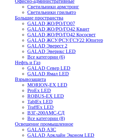
Офисно-административные
Светильники армстронг
Светильники грильято
Большие пространства
GALAD ЖО/РО/ГО07
GALAD ЖО/РО/ГО42 Квант
GALAD ЖО/РО/ГО42 Кососвет
GALAD ЖСУ/РСУ/ГСУ22 Юпитер
GALAD Эверест 2
GALAD Эверикс LED
Все категории (6)
Нефть и Газ
GALAD Север LED
GALAD Ямал LED
Взрывозащита
MORION-EX LED
ProEx LED
ROBUS-EX LED
TablEx LED
TraffEx LED
В3Г-200АМС-СД
Все категории (8)
Освещение промышленное
GALAD АЗС
GALAD Арклайн Эконом LED