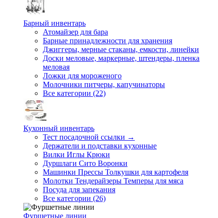
Барный инвентарь
Атомайзер для бара
Барные принадлежности для хранения
Джиггеры, мерные стаканы, емкости, линейки
Доски меловые, маркерные, штендеры, пленка
меловая
Ложки для мороженого
Молочники питчеры, капучинаторы
Все категории (22)
Кухонный инвентарь
Тест посадочной ссылки →
Держатели и подставки кухонные
Вилки Иглы Крюки
Дуршлаги Сито Воронки
Машинки Прессы Толкушки для картофеля
Молотки Тендерайзеры Темперы для мяса
Посуда для запекания
Все категории (26)
Фуршетные линии