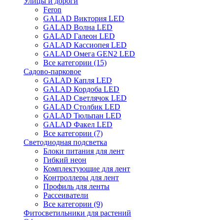
Улицы и дороги
Feron
GALAD Виктория LED
GALAD Волна LED
GALAD Галеон LED
GALAD Кассиопея LED
GALAD Омега GEN2 LED
Все категории (15)
Садово-парковое
GALAD Капля LED
GALAD Кордоба LED
GALAD Светлячок LED
GALAD Столбик LED
GALAD Тюльпан LED
GALAD Факел LED
Все категории (7)
Светодиодная подсветка
Блоки питания для лент
Гибкий неон
Комплектующие для лент
Контроллеры для лент
Профиль для ленты
Рассеиватели
Все категории (9)
Фитосветильники для растений