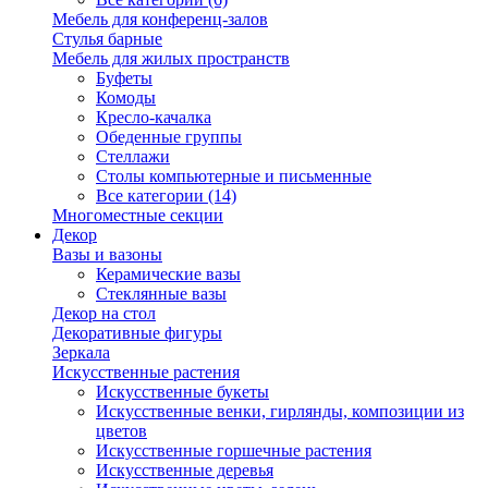
Мебель для конференц-залов
Стулья барные
Мебель для жилых пространств
Буфеты
Комоды
Кресло-качалка
Обеденные группы
Стеллажи
Столы компьютерные и письменные
Все категории (14)
Многоместные секции
Декор
Вазы и вазоны
Керамические вазы
Стеклянные вазы
Декор на стол
Декоративные фигуры
Зеркала
Искусственные растения
Искусственные букеты
Искусственные венки, гирлянды, композиции из
цветов
Искусственные горшечные растения
Искусственные деревья