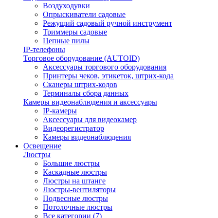
Воздуходувки
Опрыскиватели садовые
Режущий садовый ручной инструмент
Триммеры садовые
Цепные пилы
IP-телефоны
Торговое оборудование (AUTOID)
Аксессуары торгового оборудования
Принтеры чеков, этикеток, штрих-кода
Сканеры штрих-кодов
Терминалы сбора данных
Камеры видеонаблюдения и аксессуары
IP-камеры
Аксессуары для видеокамер
Видеорегистратор
Камеры видеонаблюдения
Освещение
Люстры
Большие люстры
Каскадные люстры
Люстры на штанге
Люстры-вентиляторы
Подвесные люстры
Потолочные люстры
Все категории (7)