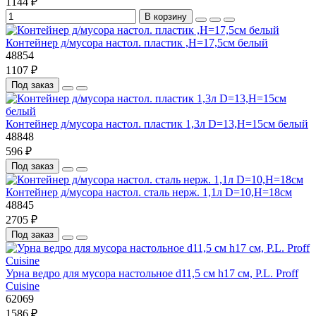
1144 ₽
В корзину
Контейнер д/мусора настол. пластик ,H=17,5см белый
48854
1107 ₽
Под заказ
Контейнер д/мусора настол. пластик 1,3л D=13,H=15см белый
48848
596 ₽
Под заказ
Контейнер д/мусора настол. сталь нерж. 1,1л D=10,H=18см
48845
2705 ₽
Под заказ
Урна ведро для мусора настольное d11,5 см h17 см, P.L. Proff
Cuisine
62069
1586 ₽