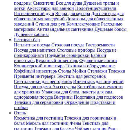
поддоны
Смесители
Все для душа
Душевые трапы и
лотки
Аксессуары для ванной
Полотенцесушители
Гигиенический душ
Ведра для мусора
Диспенсеры для
общественных заведений
Дозаторы для общественных
заведений
Сушки для рук
Комплектующие
Расходные
материалы
Антивандальная сантехника
Душевые боксы
Душевые кабины
Ресторан бар
Наплитная посуда
Столовая посуда
Гастроемкости
Посуда для напитков
Столовые приборы
Посуда из
поликарбоната
Предметы сервировки
Барный
инвентарь
Кухонный инвентарь
Фуршетные линии
Кондитерский инвентарь
Техника и оборудование
Кофейный инвентарь
Столы Мойки Стеллажи Тележки
Предметы интерьера
Текстиль для ресторанов
Светильники для ресторанов
Инвентарь для пиццерий
Посуда для подачи Аксессуары
Контейнеры и емкости
для хранения
Упаковка для блюд, пакеты для еды,
одноразовая посуда
Витрины
Подставки для подносов
Тележки для сервировки
Ограждения
Подставки и
стойки
Отель
Косметика для гостиниц
Тележки для горничных и
белья
Мебель для гостиниц
Фены
Текстиль для
гостиниц
Тележки для багажа
Чайная станция
Рум-