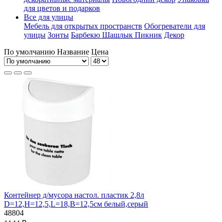
для цветов и подарков
Все для улицы
Мебель для открытых пространств
Обогреватели для
улицы
Зонты
Барбекю Шашлык Пикник
Декор
По умолчанию
Название
Цена
Контейнер д/мусора настол. пластик 2,8л
D=12,H=12,5,L=18,B=12,5см белый,серый
48804