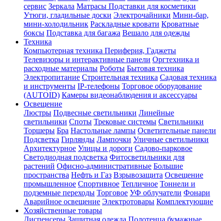
сервис
Зеркала
Матрасы
Подставки для косметики
Утюги, гладильные доски
Электрочайники
Мини-бар,
мини-холодильник
Раскладные кровати
Кроватные
боксы
Подставка для багажа
Вешало для одежды
Техника
Компьютерная техника Периферия, Гаджеты
Телевизоры и интерактивные панели
Оргтехника и
расходные материалы
Роботы
Бытовая техника
Электропитание
Строительная техника
Садовая техника
и инструменты
IP-телефоны
Торговое оборудование
(AUTOID)
Камеры видеонаблюдения и аксессуары
Освещение
Люстры
Подвесные светильники
Линейные
светильники
Споты
Трековые системы
Светильники
Торшеры
Бра
Настольные лампы
Осветительные панели
Подсветка
Гирлянды
Лампочки
Уличные светильники
Архитектурное
Улицы и дороги
Садово-парковое
Светодиодная подсветка
Фитосветильники для
растений
Офисно-административные
Большие
пространства
Нефть и Газ
Взрывозащита
Освещение
промышленное
Спортивное
Тепличное
Тоннели и
подземные переходы
Торговое
УФ облучатели
Фонари
Аварийное освещение
Электротовары
Комплектующие
Хозяйственные товары
Диспенсеры
Защитная одежда
Полотенца бумажные