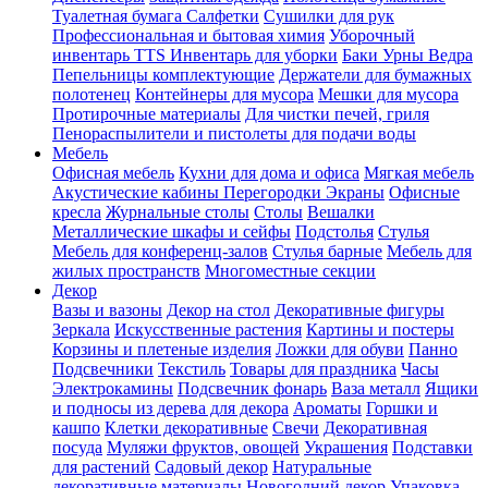
Туалетная бумага Салфетки
Сушилки для рук
Профессиональная и бытовая химия
Уборочный
инвентарь TTS
Инвентарь для уборки
Баки Урны Ведра
Пепельницы комплектующие
Держатели для бумажных
полотенец
Контейнеры для мусора
Мешки для мусора
Протирочные материалы
Для чистки печей, гриля
Пенораспылители и пистолеты для подачи воды
Мебель
Офисная мебель
Кухни для дома и офиса
Мягкая мебель
Акустические кабины Перегородки Экраны
Офисные
кресла
Журнальные столы
Столы
Вешалки
Металлические шкафы и сейфы
Подстолья
Стулья
Мебель для конференц-залов
Стулья барные
Мебель для
жилых пространств
Многоместные секции
Декор
Вазы и вазоны
Декор на стол
Декоративные фигуры
Зеркала
Искусственные растения
Картины и постеры
Корзины и плетеные изделия
Ложки для обуви
Панно
Подсвечники
Текстиль
Товары для праздника
Часы
Электрокамины
Подсвечник фонарь
Ваза металл
Ящики
и подносы из дерева для декора
Ароматы
Горшки и
кашпо
Клетки декоративные
Свечи
Декоративная
посуда
Муляжи фруктов, овощей
Украшения
Подставки
для растений
Садовый декор
Натуральные
декоративные материалы
Новогодний декор
Упаковка