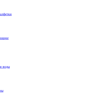
Салфетки
тующие
чи воды
аны