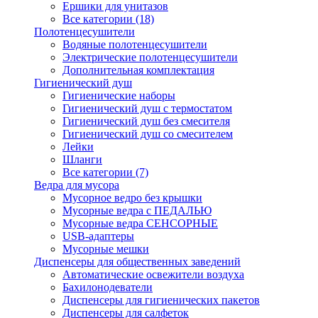
Ершики для унитазов
Все категории (18)
Полотенцесушители
Водяные полотенцесушители
Электрические полотенцесушители
Дополнительная комплектация
Гигиенический душ
Гигиенические наборы
Гигиенический душ с термостатом
Гигиенический душ без смесителя
Гигиенический душ со смесителем
Лейки
Шланги
Все категории (7)
Ведра для мусора
Мусорное ведро без крышки
Мусорные ведра с ПЕДАЛЬЮ
Мусорные ведра СЕНСОРНЫЕ
USB-адаптеры
Мусорные мешки
Диспенсеры для общественных заведений
Автоматические освежители воздуха
Бахилонодеватели
Диспенсеры для гигиенических пакетов
Диспенсеры для салфеток