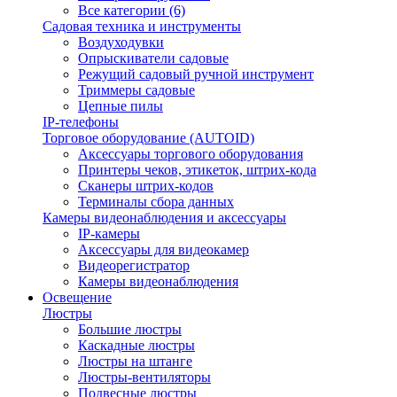
Все категории (6)
Садовая техника и инструменты
Воздуходувки
Опрыскиватели садовые
Режущий садовый ручной инструмент
Триммеры садовые
Цепные пилы
IP-телефоны
Торговое оборудование (AUTOID)
Аксессуары торгового оборудования
Принтеры чеков, этикеток, штрих-кода
Сканеры штрих-кодов
Терминалы сбора данных
Камеры видеонаблюдения и аксессуары
IP-камеры
Аксессуары для видеокамер
Видеорегистратор
Камеры видеонаблюдения
Освещение
Люстры
Большие люстры
Каскадные люстры
Люстры на штанге
Люстры-вентиляторы
Подвесные люстры