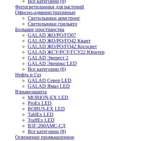
Все категории (9)
Фитосветильники для растений
Офисно-административные
Светильники армстронг
Светильники грильято
Большие пространства
GALAD ЖО/РО/ГО07
GALAD ЖО/РО/ГО42 Квант
GALAD ЖО/РО/ГО42 Кососвет
GALAD ЖСУ/РСУ/ГСУ22 Юпитер
GALAD Эверест 2
GALAD Эверикс LED
Все категории (6)
Нефть и Газ
GALAD Север LED
GALAD Ямал LED
Взрывозащита
MORION-EX LED
ProEx LED
ROBUS-EX LED
TablEx LED
TraffEx LED
В3Г-200АМС-СД
Все категории (8)
Освещение промышленное