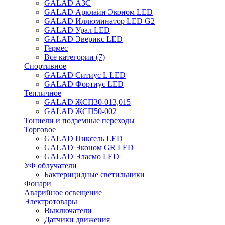
GALAD АЗС
GALAD Арклайн Эконом LED
GALAD Иллюминатор LED G2
GALAD Урал LED
GALAD Эверикс LED
Гермес
Все категории (7)
Спортивное
GALAD Ситиус L LED
GALAD Фортиус LED
Тепличное
GALAD ЖСП30-013,015
GALAD ЖСП50-002
Тоннели и подземные переходы
Торговое
GALAD Пиксель LED
GALAD Эконом GR LED
GALAD Эласмо LED
УФ облучатели
Бактерицидные светильники
Фонари
Аварийное освещение
Электротовары
Выключатели
Датчики движения