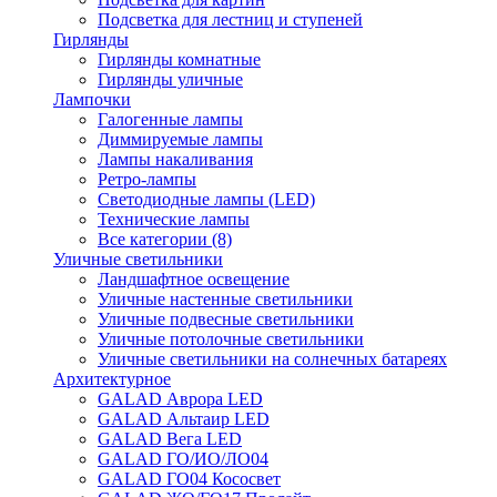
Подсветка для лестниц и ступеней
Гирлянды
Гирлянды комнатные
Гирлянды уличные
Лампочки
Галогенные лампы
Диммируемые лампы
Лампы накаливания
Ретро-лампы
Светодиодные лампы (LED)
Технические лампы
Все категории (8)
Уличные светильники
Ландшафтное освещение
Уличные настенные светильники
Уличные подвесные светильники
Уличные потолочные светильники
Уличные светильники на солнечных батареях
Архитектурное
GALAD Аврора LED
GALAD Альтаир LED
GALAD Вега LED
GALAD ГО/ИО/ЛО04
GALAD ГО04 Кососвет