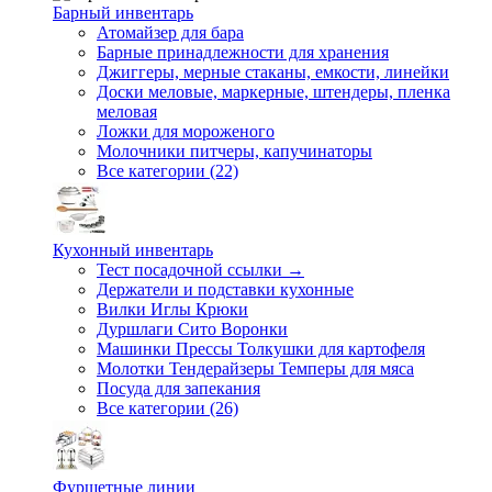
Барный инвентарь
Атомайзер для бара
Барные принадлежности для хранения
Джиггеры, мерные стаканы, емкости, линейки
Доски меловые, маркерные, штендеры, пленка
меловая
Ложки для мороженого
Молочники питчеры, капучинаторы
Все категории (22)
Кухонный инвентарь
Тест посадочной ссылки →
Держатели и подставки кухонные
Вилки Иглы Крюки
Дуршлаги Сито Воронки
Машинки Прессы Толкушки для картофеля
Молотки Тендерайзеры Темперы для мяса
Посуда для запекания
Все категории (26)
Фуршетные линии