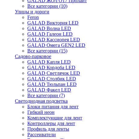
GALAD ЖО/ГО17 Пролайт
Все категории (10)
Улицы и дороги
Feron
GALAD Виктория LED
GALAD Волна LED
GALAD Галеон LED
GALAD Кассиопея LED
GALAD Омега GEN2 LED
Все категории (15)
Садово-парковое
GALAD Капля LED
GALAD Кордоба LED
GALAD Светлячок LED
GALAD Столбик LED
GALAD Тюльпан LED
GALAD Факел LED
Все категории (7)
Светодиодная подсветка
Блоки питания для лент
Гибкий неон
Комплектующие для лент
Контроллеры для лент
Профиль для ленты
Рассеиватели