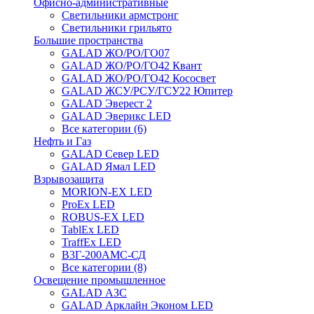
Офисно-административные
Светильники армстронг
Светильники грильято
Большие пространства
GALAD ЖО/РО/ГО07
GALAD ЖО/РО/ГО42 Квант
GALAD ЖО/РО/ГО42 Кососвет
GALAD ЖСУ/РСУ/ГСУ22 Юпитер
GALAD Эверест 2
GALAD Эверикс LED
Все категории (6)
Нефть и Газ
GALAD Север LED
GALAD Ямал LED
Взрывозащита
MORION-EX LED
ProEx LED
ROBUS-EX LED
TablEx LED
TraffEx LED
В3Г-200АМС-СД
Все категории (8)
Освещение промышленное
GALAD АЗС
GALAD Арклайн Эконом LED