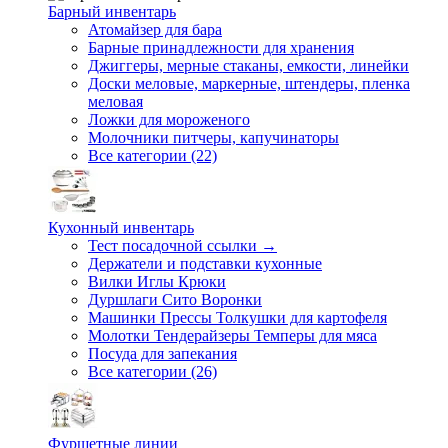
Барный инвентарь
Атомайзер для бара
Барные принадлежности для хранения
Джиггеры, мерные стаканы, емкости, линейки
Доски меловые, маркерные, штендеры, пленка
меловая
Ложки для мороженого
Молочники питчеры, капучинаторы
Все категории (22)
Кухонный инвентарь
Тест посадочной ссылки →
Держатели и подставки кухонные
Вилки Иглы Крюки
Дуршлаги Сито Воронки
Машинки Прессы Толкушки для картофеля
Молотки Тендерайзеры Темперы для мяса
Посуда для запекания
Все категории (26)
Фуршетные линии