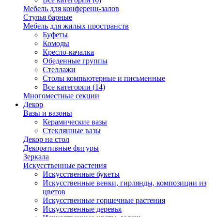
Мебель для конференц-залов
Стулья барные
Мебель для жилых пространств
Буфеты
Комоды
Кресло-качалка
Обеденные группы
Стеллажи
Столы компьютерные и письменные
Все категории (14)
Многоместные секции
Декор
Вазы и вазоны
Керамические вазы
Стеклянные вазы
Декор на стол
Декоративные фигуры
Зеркала
Искусственные растения
Искусственные букеты
Искусственные венки, гирлянды, композиции из
цветов
Искусственные горшечные растения
Искусственные деревья