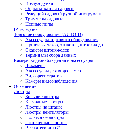
Воздуходувки
Опрыскиватели садовые
Режущий садовый ручной инструмент
Триммеры садовые
Цепные пилы
IP-телефоны
Торговое оборудование (AUTOID)
Аксессуары торгового оборудования
Принтеры чеков, этикеток, штрих-кода
Сканеры штрих-кодов
Терминалы сбора данных
Камеры видеонаблюдения и аксессуары
IP-камеры
Аксессуары для видеокамер
Видеорегистратор
Камеры видеонаблюдения
Освещение
Люстры
Большие люстры
Каскадные люстры
Люстры на штанге
Люстры-вентиляторы
Подвесные люстры
Потолочные люстры
Все категории (7)