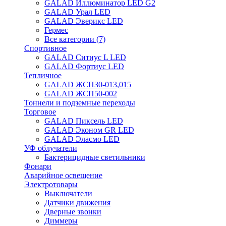
GALAD Иллюминатор LED G2
GALAD Урал LED
GALAD Эверикс LED
Гермес
Все категории (7)
Спортивное
GALAD Ситиус L LED
GALAD Фортиус LED
Тепличное
GALAD ЖСП30-013,015
GALAD ЖСП50-002
Тоннели и подземные переходы
Торговое
GALAD Пиксель LED
GALAD Эконом GR LED
GALAD Эласмо LED
УФ облучатели
Бактерицидные светильники
Фонари
Аварийное освещение
Электротовары
Выключатели
Датчики движения
Дверные звонки
Диммеры