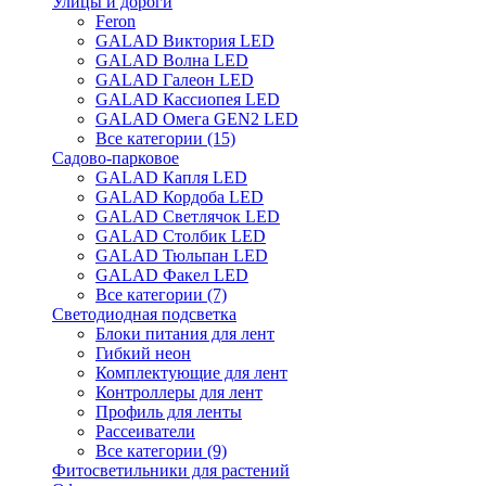
Улицы и дороги
Feron
GALAD Виктория LED
GALAD Волна LED
GALAD Галеон LED
GALAD Кассиопея LED
GALAD Омега GEN2 LED
Все категории (15)
Садово-парковое
GALAD Капля LED
GALAD Кордоба LED
GALAD Светлячок LED
GALAD Столбик LED
GALAD Тюльпан LED
GALAD Факел LED
Все категории (7)
Светодиодная подсветка
Блоки питания для лент
Гибкий неон
Комплектующие для лент
Контроллеры для лент
Профиль для ленты
Рассеиватели
Все категории (9)
Фитосветильники для растений