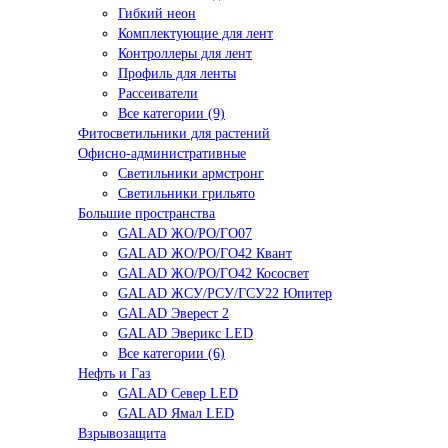
Гибкий неон
Комплектующие для лент
Контроллеры для лент
Профиль для ленты
Рассеиватели
Все категории (9)
Фитосветильники для растений
Офисно-административные
Светильники армстронг
Светильники грильято
Большие пространства
GALAD ЖО/РО/ГО07
GALAD ЖО/РО/ГО42 Квант
GALAD ЖО/РО/ГО42 Кососвет
GALAD ЖСУ/РСУ/ГСУ22 Юпитер
GALAD Эверест 2
GALAD Эверикс LED
Все категории (6)
Нефть и Газ
GALAD Север LED
GALAD Ямал LED
Взрывозащита