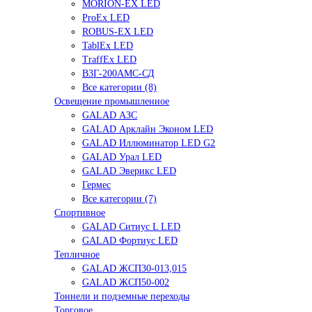
MORION-EX LED
ProEx LED
ROBUS-EX LED
TablEx LED
TraffEx LED
В3Г-200АМС-СД
Все категории (8)
Освещение промышленное
GALAD АЗС
GALAD Арклайн Эконом LED
GALAD Иллюминатор LED G2
GALAD Урал LED
GALAD Эверикс LED
Гермес
Все категории (7)
Спортивное
GALAD Ситиус L LED
GALAD Фортиус LED
Тепличное
GALAD ЖСП30-013,015
GALAD ЖСП50-002
Тоннели и подземные переходы
Торговое