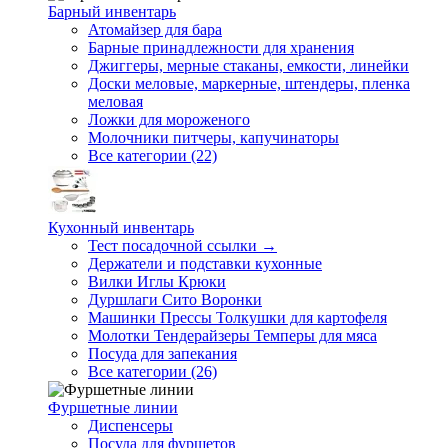
Барный инвентарь
Атомайзер для бара
Барные принадлежности для хранения
Джиггеры, мерные стаканы, емкости, линейки
Доски меловые, маркерные, штендеры, пленка
меловая
Ложки для мороженого
Молочники питчеры, капучинаторы
Все категории (22)
Кухонный инвентарь
Тест посадочной ссылки →
Держатели и подставки кухонные
Вилки Иглы Крюки
Дуршлаги Сито Воронки
Машинки Прессы Толкушки для картофеля
Молотки Тендерайзеры Темперы для мяса
Посуда для запекания
Все категории (26)
Фуршетные линии
Диспенсеры
Посуда для фуршетов