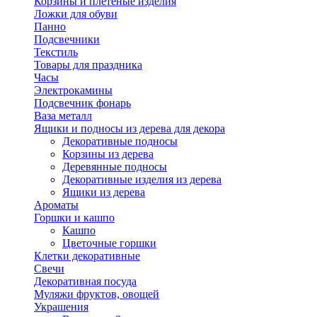
Корзины и плетеные изделия
Ложки для обуви
Панно
Подсвечники
Текстиль
Товары для праздника
Часы
Электрокамины
Подсвечник фонарь
Ваза металл
Ящики и подносы из дерева для декора
Декоративные подносы
Корзины из дерева
Деревянные подносы
Декоративные изделия из дерева
Ящики из дерева
Ароматы
Горшки и кашпо
Кашпо
Цветочные горшки
Клетки декоративные
Свечи
Декоративная посуда
Муляжи фруктов, овощей
Украшения