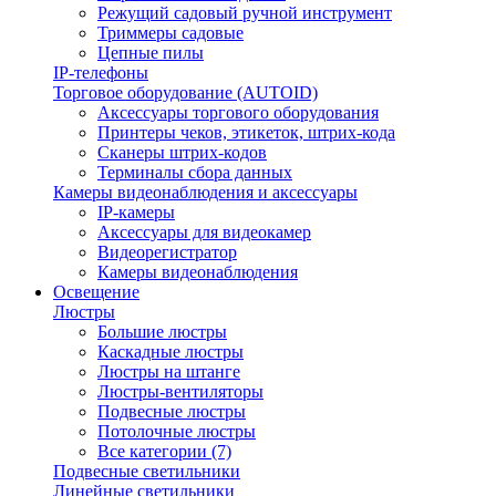
Режущий садовый ручной инструмент
Триммеры садовые
Цепные пилы
IP-телефоны
Торговое оборудование (AUTOID)
Аксессуары торгового оборудования
Принтеры чеков, этикеток, штрих-кода
Сканеры штрих-кодов
Терминалы сбора данных
Камеры видеонаблюдения и аксессуары
IP-камеры
Аксессуары для видеокамер
Видеорегистратор
Камеры видеонаблюдения
Освещение
Люстры
Большие люстры
Каскадные люстры
Люстры на штанге
Люстры-вентиляторы
Подвесные люстры
Потолочные люстры
Все категории (7)
Подвесные светильники
Линейные светильники