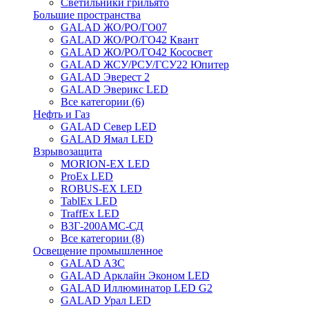
Светильники грильято
Большие пространства
GALAD ЖО/РО/ГО07
GALAD ЖО/РО/ГО42 Квант
GALAD ЖО/РО/ГО42 Кососвет
GALAD ЖСУ/РСУ/ГСУ22 Юпитер
GALAD Эверест 2
GALAD Эверикс LED
Все категории (6)
Нефть и Газ
GALAD Север LED
GALAD Ямал LED
Взрывозащита
MORION-EX LED
ProEx LED
ROBUS-EX LED
TablEx LED
TraffEx LED
В3Г-200АМС-СД
Все категории (8)
Освещение промышленное
GALAD АЗС
GALAD Арклайн Эконом LED
GALAD Иллюминатор LED G2
GALAD Урал LED