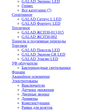
GALAD Эверикс LED
Гермес
Все категории (7)
Спортивное
GALAD Ситиус L LED
GALAD Фортиус LED
Тепличное
GALAD ЖСП30-013,015
GALAD ЖСП50-002
Тоннели и подземные переходы
Торговое
GALAD Пиксель LED
GALAD Эконом GR LED
GALAD Эласмо LED
УФ облучатели
Бактерицидные светильники
Фонари
Аварийное освещение
Электротовары
Выключатели
Датчики движения
Дверные звонки
Диммеры
Комплектующие
Рамки для розеток