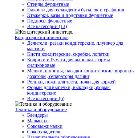
Стенды фуршетные
Емкости для охлаждения бутылок и графинов
Этажерки, вазы и подставки фуршетные
Подносы фуршетные
Все категории (13)
Кондитерский инвентарь
Делители, резаки кондитерские, плунжер для
мастики
Кисти кондитерские, скребки, лопатки
Коврики и бумага для выпечки, формы
силиконовые
Мешки, шприцы, насадки кондитерские, воронки-
дозаторы, сепараторы для яиц
Ролики, ножи для теста, ножи для коржей
Формы для выпечки, выкладки, формы
кондитерские
Все категории (6)
Техника и оборудование
Блендеры
Мармиты
Соковыжималки
Сокоохладитель
Измерительное оборудование