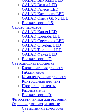
GALAD Виктория LED
GALAD Волна LED
GALAD Галеон LED
GALAD Кассиопея LED
GALAD Омега GEN2 LED
Все категории (15)
Садово-парковое
GALAD Капля LED
GALAD Кордоба LED
GALAD Светлячок LED
GALAD Столбик LED
GALAD Тюльпан LED
GALAD Факел LED
Все категории (7)
Светодиодная подсветка
Блоки питания для лент
Гибкий неон
Комплектующие для лент
Контроллеры для лент
Профиль для ленты
Рассеиватели
Все категории (9)
Фитосветильники для растений
Офисно-административные
Светильники армстронг