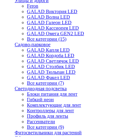
Улицы и дороги
Feron
GALAD Виктория LED
GALAD Волна LED
GALAD Галеон LED
GALAD Кассиопея LED
GALAD Омега GEN2 LED
Все категории (15)
Садово-парковое
GALAD Капля LED
GALAD Кордоба LED
GALAD Светлячок LED
GALAD Столбик LED
GALAD Тюльпан LED
GALAD Факел LED
Все категории (7)
Светодиодная подсветка
Блоки питания для лент
Гибкий неон
Комплектующие для лент
Контроллеры для лент
Профиль для ленты
Рассеиватели
Все категории (9)
Фитосветильники для растений