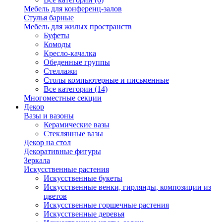
Мебель для конференц-залов
Стулья барные
Мебель для жилых пространств
Буфеты
Комоды
Кресло-качалка
Обеденные группы
Стеллажи
Столы компьютерные и письменные
Все категории (14)
Многоместные секции
Декор
Вазы и вазоны
Керамические вазы
Стеклянные вазы
Декор на стол
Декоративные фигуры
Зеркала
Искусственные растения
Искусственные букеты
Искусственные венки, гирлянды, композиции из
цветов
Искусственные горшечные растения
Искусственные деревья