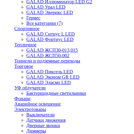
GALAD Иллюминатор LED G2
GALAD Урал LED
GALAD Эверикс LED
Гермес
Все категории (7)
Спортивное
GALAD Ситиус L LED
GALAD Фортиус LED
Тепличное
GALAD ЖСП30-013,015
GALAD ЖСП50-002
Тоннели и подземные переходы
Торговое
GALAD Пиксель LED
GALAD Эконом GR LED
GALAD Эласмо LED
УФ облучатели
Бактерицидные светильники
Фонари
Аварийное освещение
Электротовары
Выключатели
Датчики движения
Дверные звонки
Диммеры