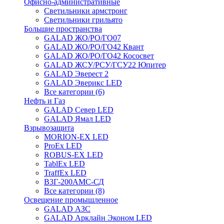
Офисно-административные
Светильники армстронг
Светильники грильято
Большие пространства
GALAD ЖО/РО/ГО07
GALAD ЖО/РО/ГО42 Квант
GALAD ЖО/РО/ГО42 Кососвет
GALAD ЖСУ/РСУ/ГСУ22 Юпитер
GALAD Эверест 2
GALAD Эверикс LED
Все категории (6)
Нефть и Газ
GALAD Север LED
GALAD Ямал LED
Взрывозащита
MORION-EX LED
ProEx LED
ROBUS-EX LED
TablEx LED
TraffEx LED
В3Г-200АМС-СД
Все категории (8)
Освещение промышленное
GALAD АЗС
GALAD Арклайн Эконом LED