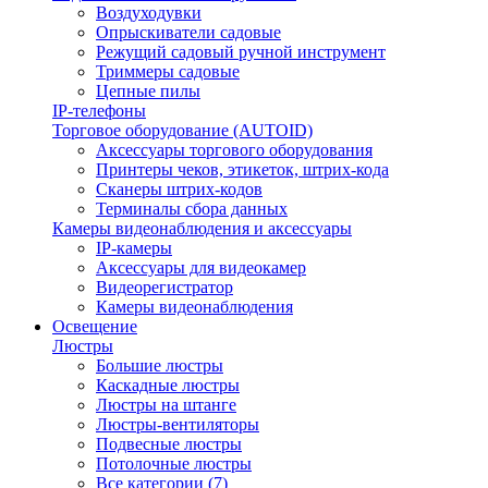
Воздуходувки
Опрыскиватели садовые
Режущий садовый ручной инструмент
Триммеры садовые
Цепные пилы
IP-телефоны
Торговое оборудование (AUTOID)
Аксессуары торгового оборудования
Принтеры чеков, этикеток, штрих-кода
Сканеры штрих-кодов
Терминалы сбора данных
Камеры видеонаблюдения и аксессуары
IP-камеры
Аксессуары для видеокамер
Видеорегистратор
Камеры видеонаблюдения
Освещение
Люстры
Большие люстры
Каскадные люстры
Люстры на штанге
Люстры-вентиляторы
Подвесные люстры
Потолочные люстры
Все категории (7)