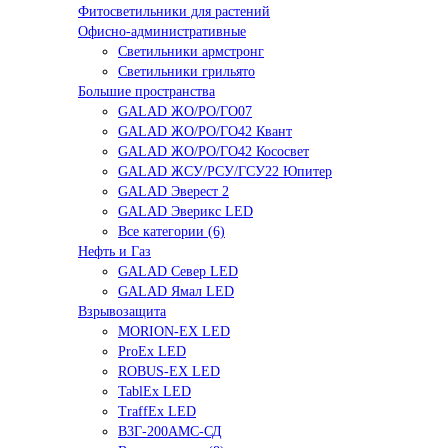
Фитосветильники для растений
Офисно-административные
Светильники армстронг
Светильники грильято
Большие пространства
GALAD ЖО/РО/ГО07
GALAD ЖО/РО/ГО42 Квант
GALAD ЖО/РО/ГО42 Кососвет
GALAD ЖСУ/РСУ/ГСУ22 Юпитер
GALAD Эверест 2
GALAD Эверикс LED
Все категории (6)
Нефть и Газ
GALAD Север LED
GALAD Ямал LED
Взрывозащита
MORION-EX LED
ProEx LED
ROBUS-EX LED
TablEx LED
TraffEx LED
В3Г-200АМС-СД