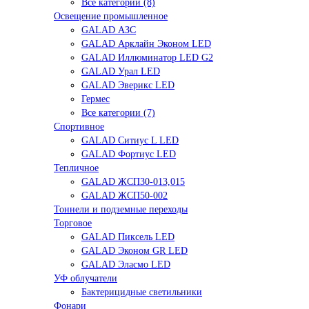
Все категории (8)
Освещение промышленное
GALAD АЗС
GALAD Арклайн Эконом LED
GALAD Иллюминатор LED G2
GALAD Урал LED
GALAD Эверикс LED
Гермес
Все категории (7)
Спортивное
GALAD Ситиус L LED
GALAD Фортиус LED
Тепличное
GALAD ЖСП30-013,015
GALAD ЖСП50-002
Тоннели и подземные переходы
Торговое
GALAD Пиксель LED
GALAD Эконом GR LED
GALAD Эласмо LED
УФ облучатели
Бактерицидные светильники
Фонари