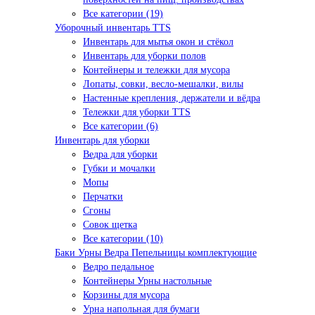
Все категории (19)
Уборочный инвентарь TTS
Инвентарь для мытья окон и стёкол
Инвентарь для уборки полов
Контейнеры и тележки для мусора
Лопаты, совки, весло-мешалки, вилы
Настенные крепления, держатели и вёдра
Тележки для уборки TTS
Все категории (6)
Инвентарь для уборки
Ведра для уборки
Губки и мочалки
Мопы
Перчатки
Сгоны
Совок щетка
Все категории (10)
Баки Урны Ведра Пепельницы комплектующие
Ведро педальное
Контейнеры Урны настольные
Корзины для мусора
Урна напольная для бумаги