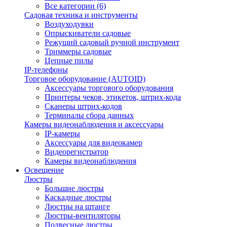
Все категории (6)
Садовая техника и инструменты
Воздуходувки
Опрыскиватели садовые
Режущий садовый ручной инструмент
Триммеры садовые
Цепные пилы
IP-телефоны
Торговое оборудование (AUTOID)
Аксессуары торгового оборудования
Принтеры чеков, этикеток, штрих-кода
Сканеры штрих-кодов
Терминалы сбора данных
Камеры видеонаблюдения и аксессуары
IP-камеры
Аксессуары для видеокамер
Видеорегистратор
Камеры видеонаблюдения
Освещение
Люстры
Большие люстры
Каскадные люстры
Люстры на штанге
Люстры-вентиляторы
Подвесные люстры