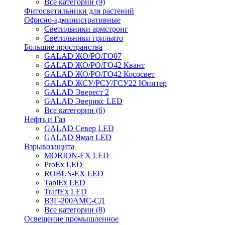
Все категории (9)
Фитосветильники для растений
Офисно-административные
Светильники армстронг
Светильники грильято
Большие пространства
GALAD ЖО/РО/ГО07
GALAD ЖО/РО/ГО42 Квант
GALAD ЖО/РО/ГО42 Кососвет
GALAD ЖСУ/РСУ/ГСУ22 Юпитер
GALAD Эверест 2
GALAD Эверикс LED
Все категории (6)
Нефть и Газ
GALAD Север LED
GALAD Ямал LED
Взрывозащита
MORION-EX LED
ProEx LED
ROBUS-EX LED
TablEx LED
TraffEx LED
В3Г-200АМС-СД
Все категории (8)
Освещение промышленное