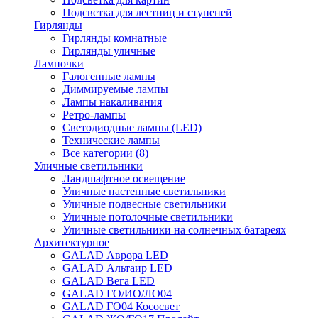
Подсветка для лестниц и ступеней
Гирлянды
Гирлянды комнатные
Гирлянды уличные
Лампочки
Галогенные лампы
Диммируемые лампы
Лампы накаливания
Ретро-лампы
Светодиодные лампы (LED)
Технические лампы
Все категории (8)
Уличные светильники
Ландшафтное освещение
Уличные настенные светильники
Уличные подвесные светильники
Уличные потолочные светильники
Уличные светильники на солнечных батареях
Архитектурное
GALAD Аврора LED
GALAD Альтаир LED
GALAD Вега LED
GALAD ГО/ИО/ЛО04
GALAD ГО04 Кососвет