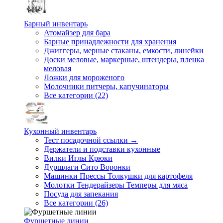
Барный инвентарь
Атомайзер для бара
Барные принадлежности для хранения
Джиггеры, мерные стаканы, емкости, линейки
Доски меловые, маркерные, штендеры, пленка
меловая
Ложки для мороженого
Молочники питчеры, капучинаторы
Все категории (22)
Кухонный инвентарь
Тест посадочной ссылки →
Держатели и подставки кухонные
Вилки Иглы Крюки
Дуршлаги Сито Воронки
Машинки Прессы Толкушки для картофеля
Молотки Тендерайзеры Темперы для мяса
Посуда для запекания
Все категории (26)
Фуршетные линии