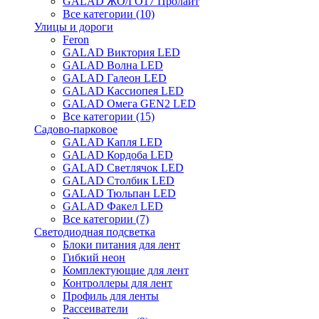
GALAD ЖО/ГО17 Пролайт
Все категории (10)
Улицы и дороги
Feron
GALAD Виктория LED
GALAD Волна LED
GALAD Галеон LED
GALAD Кассиопея LED
GALAD Омега GEN2 LED
Все категории (15)
Садово-парковое
GALAD Капля LED
GALAD Кордоба LED
GALAD Светлячок LED
GALAD Столбик LED
GALAD Тюльпан LED
GALAD Факел LED
Все категории (7)
Светодиодная подсветка
Блоки питания для лент
Гибкий неон
Комплектующие для лент
Контроллеры для лент
Профиль для ленты
Рассеиватели