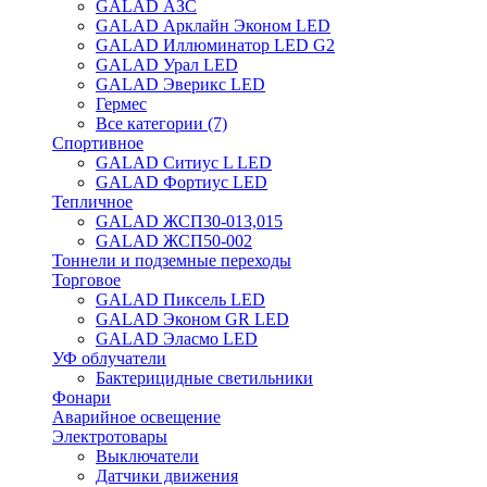
GALAD АЗС
GALAD Арклайн Эконом LED
GALAD Иллюминатор LED G2
GALAD Урал LED
GALAD Эверикс LED
Гермес
Все категории (7)
Спортивное
GALAD Ситиус L LED
GALAD Фортиус LED
Тепличное
GALAD ЖСП30-013,015
GALAD ЖСП50-002
Тоннели и подземные переходы
Торговое
GALAD Пиксель LED
GALAD Эконом GR LED
GALAD Эласмо LED
УФ облучатели
Бактерицидные светильники
Фонари
Аварийное освещение
Электротовары
Выключатели
Датчики движения