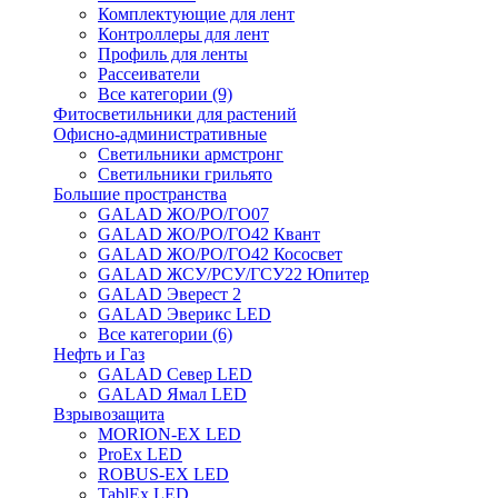
Комплектующие для лент
Контроллеры для лент
Профиль для ленты
Рассеиватели
Все категории (9)
Фитосветильники для растений
Офисно-административные
Светильники армстронг
Светильники грильято
Большие пространства
GALAD ЖО/РО/ГО07
GALAD ЖО/РО/ГО42 Квант
GALAD ЖО/РО/ГО42 Кососвет
GALAD ЖСУ/РСУ/ГСУ22 Юпитер
GALAD Эверест 2
GALAD Эверикс LED
Все категории (6)
Нефть и Газ
GALAD Север LED
GALAD Ямал LED
Взрывозащита
MORION-EX LED
ProEx LED
ROBUS-EX LED
TablEx LED