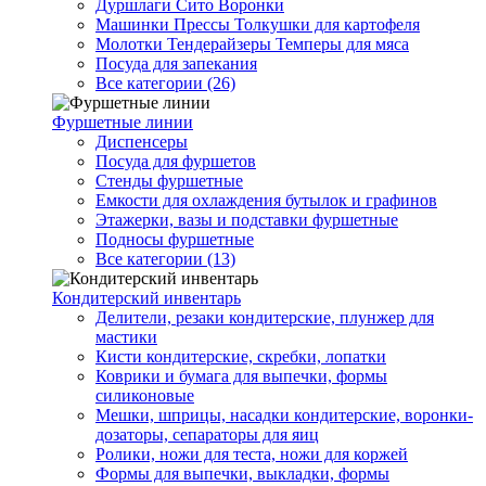
Дуршлаги Сито Воронки
Машинки Прессы Толкушки для картофеля
Молотки Тендерайзеры Темперы для мяса
Посуда для запекания
Все категории (26)
Фуршетные линии
Диспенсеры
Посуда для фуршетов
Стенды фуршетные
Емкости для охлаждения бутылок и графинов
Этажерки, вазы и подставки фуршетные
Подносы фуршетные
Все категории (13)
Кондитерский инвентарь
Делители, резаки кондитерские, плунжер для
мастики
Кисти кондитерские, скребки, лопатки
Коврики и бумага для выпечки, формы
силиконовые
Мешки, шприцы, насадки кондитерские, воронки-
дозаторы, сепараторы для яиц
Ролики, ножи для теста, ножи для коржей
Формы для выпечки, выкладки, формы