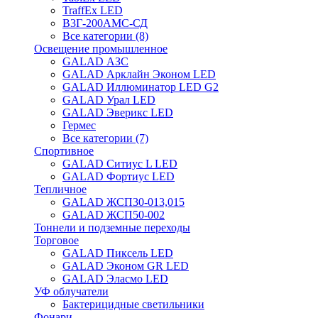
TraffEx LED
В3Г-200АМС-СД
Все категории (8)
Освещение промышленное
GALAD АЗС
GALAD Арклайн Эконом LED
GALAD Иллюминатор LED G2
GALAD Урал LED
GALAD Эверикс LED
Гермес
Все категории (7)
Спортивное
GALAD Ситиус L LED
GALAD Фортиус LED
Тепличное
GALAD ЖСП30-013,015
GALAD ЖСП50-002
Тоннели и подземные переходы
Торговое
GALAD Пиксель LED
GALAD Эконом GR LED
GALAD Эласмо LED
УФ облучатели
Бактерицидные светильники
Фонари