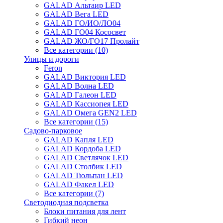
GALAD Альтаир LED
GALAD Вега LED
GALAD ГО/ИО/ЛО04
GALAD ГО04 Кососвет
GALAD ЖО/ГО17 Пролайт
Все категории (10)
Улицы и дороги
Feron
GALAD Виктория LED
GALAD Волна LED
GALAD Галеон LED
GALAD Кассиопея LED
GALAD Омега GEN2 LED
Все категории (15)
Садово-парковое
GALAD Капля LED
GALAD Кордоба LED
GALAD Светлячок LED
GALAD Столбик LED
GALAD Тюльпан LED
GALAD Факел LED
Все категории (7)
Светодиодная подсветка
Блоки питания для лент
Гибкий неон