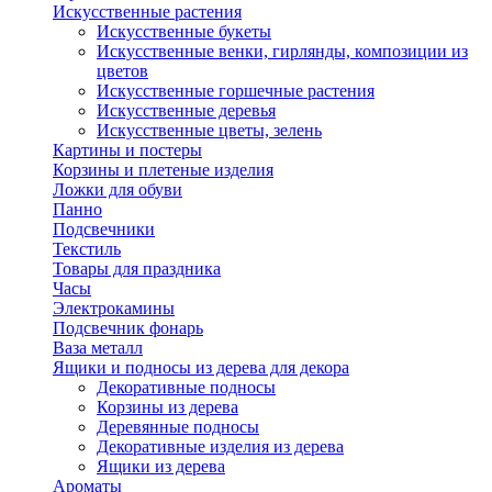
Искусственные растения
Искусственные букеты
Искусственные венки, гирлянды, композиции из
цветов
Искусственные горшечные растения
Искусственные деревья
Искусственные цветы, зелень
Картины и постеры
Корзины и плетеные изделия
Ложки для обуви
Панно
Подсвечники
Текстиль
Товары для праздника
Часы
Электрокамины
Подсвечник фонарь
Ваза металл
Ящики и подносы из дерева для декора
Декоративные подносы
Корзины из дерева
Деревянные подносы
Декоративные изделия из дерева
Ящики из дерева
Ароматы