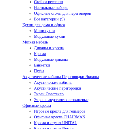
Стойки ресепшн
Настольные наборы
Офисные столы для переговоров
Все категории (9)
Кухни для дома и офиса
Миникухни
Модульные кухни
Мягкая мебель
Диваны и кресла
Кресла
Модульные диваны
Банкетки
Пуфы
Акустические кабины Перегородки Экраны
Акустические кабины
Акустические перегородки
Экран Оргстекло
Экраны акустические тканевые
Офисные кресла
Игровые кресла для геймеров
Офисные кресла CHAIRMAN
Кресла и стулья UNITAL
Кресла и стулья Norden