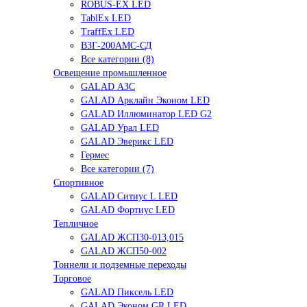
ROBUS-EX LED
TablEx LED
TraffEx LED
В3Г-200АМС-СД
Все категории (8)
Освещение промышленное
GALAD АЗС
GALAD Арклайн Эконом LED
GALAD Иллюминатор LED G2
GALAD Урал LED
GALAD Эверикс LED
Гермес
Все категории (7)
Спортивное
GALAD Ситиус L LED
GALAD Фортиус LED
Тепличное
GALAD ЖСП30-013,015
GALAD ЖСП50-002
Тоннели и подземные переходы
Торговое
GALAD Пиксель LED
GALAD Эконом GR LED