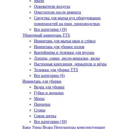
Мыло
Освежители воздуха
Очистители после ремонта
Средства для мытья кух.оборудования,
поверхностей на пищ. производствах
Все категории (19)
Уборочный инвентарь TTS
Инвентарь для мытья окон и стёкол
Инвентарь для уборки полов
Контейнеры и тележки для мусора
Лопаты, совки, весло-мешалки, вилы
Настенные крепления, держатели и вёдра
Тележки для уборки TTS
Все категории (6)
Инвентарь для уборки
Ведра для уборки
Губки и мочалки
Мопы
Перчатки
Сгоны
Совок щетка
Все категории (10)
Баки Урны Ведра Пепельницы комплектующие