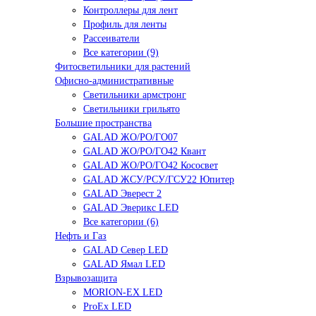
Контроллеры для лент
Профиль для ленты
Рассеиватели
Все категории (9)
Фитосветильники для растений
Офисно-административные
Светильники армстронг
Светильники грильято
Большие пространства
GALAD ЖО/РО/ГО07
GALAD ЖО/РО/ГО42 Квант
GALAD ЖО/РО/ГО42 Кососвет
GALAD ЖСУ/РСУ/ГСУ22 Юпитер
GALAD Эверест 2
GALAD Эверикс LED
Все категории (6)
Нефть и Газ
GALAD Север LED
GALAD Ямал LED
Взрывозащита
MORION-EX LED
ProEx LED