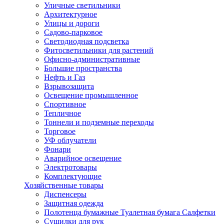
Уличные светильники
Архитектурное
Улицы и дороги
Садово-парковое
Светодиодная подсветка
Фитосветильники для растений
Офисно-административные
Большие пространства
Нефть и Газ
Взрывозащита
Освещение промышленное
Спортивное
Тепличное
Тоннели и подземные переходы
Торговое
УФ облучатели
Фонари
Аварийное освещение
Электротовары
Комплектующие
Хозяйственные товары
Диспенсеры
Защитная одежда
Полотенца бумажные Туалетная бумага Салфетки
Сушилки для рук