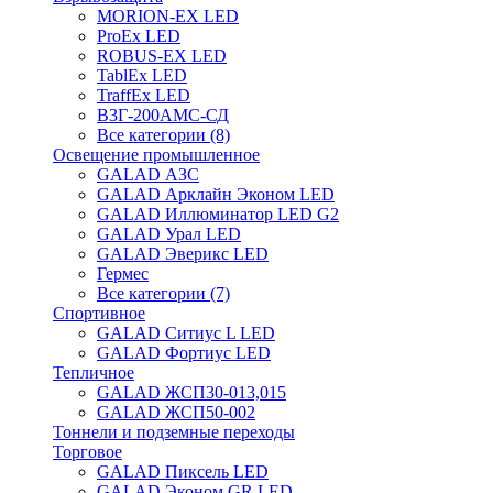
MORION-EX LED
ProEx LED
ROBUS-EX LED
TablEx LED
TraffEx LED
В3Г-200АМС-СД
Все категории (8)
Освещение промышленное
GALAD АЗС
GALAD Арклайн Эконом LED
GALAD Иллюминатор LED G2
GALAD Урал LED
GALAD Эверикс LED
Гермес
Все категории (7)
Спортивное
GALAD Ситиус L LED
GALAD Фортиус LED
Тепличное
GALAD ЖСП30-013,015
GALAD ЖСП50-002
Тоннели и подземные переходы
Торговое
GALAD Пиксель LED
GALAD Эконом GR LED