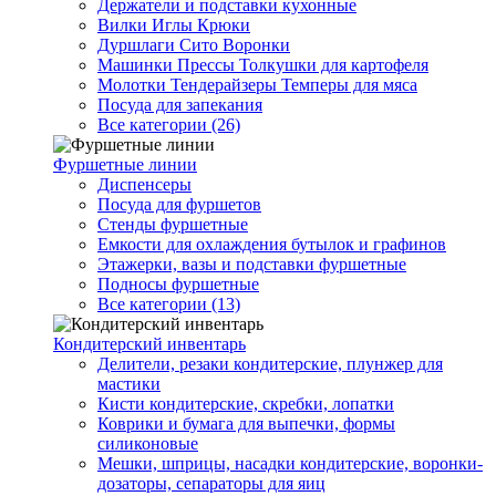
Держатели и подставки кухонные
Вилки Иглы Крюки
Дуршлаги Сито Воронки
Машинки Прессы Толкушки для картофеля
Молотки Тендерайзеры Темперы для мяса
Посуда для запекания
Все категории (26)
Фуршетные линии
Диспенсеры
Посуда для фуршетов
Стенды фуршетные
Емкости для охлаждения бутылок и графинов
Этажерки, вазы и подставки фуршетные
Подносы фуршетные
Все категории (13)
Кондитерский инвентарь
Делители, резаки кондитерские, плунжер для
мастики
Кисти кондитерские, скребки, лопатки
Коврики и бумага для выпечки, формы
силиконовые
Мешки, шприцы, насадки кондитерские, воронки-
дозаторы, сепараторы для яиц