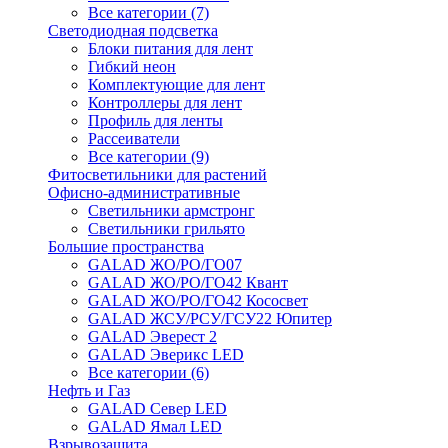
Все категории (7)
Светодиодная подсветка
Блоки питания для лент
Гибкий неон
Комплектующие для лент
Контроллеры для лент
Профиль для ленты
Рассеиватели
Все категории (9)
Фитосветильники для растений
Офисно-административные
Светильники армстронг
Светильники грильято
Большие пространства
GALAD ЖО/РО/ГО07
GALAD ЖО/РО/ГО42 Квант
GALAD ЖО/РО/ГО42 Кососвет
GALAD ЖСУ/РСУ/ГСУ22 Юпитер
GALAD Эверест 2
GALAD Эверикс LED
Все категории (6)
Нефть и Газ
GALAD Север LED
GALAD Ямал LED
Взрывозащита