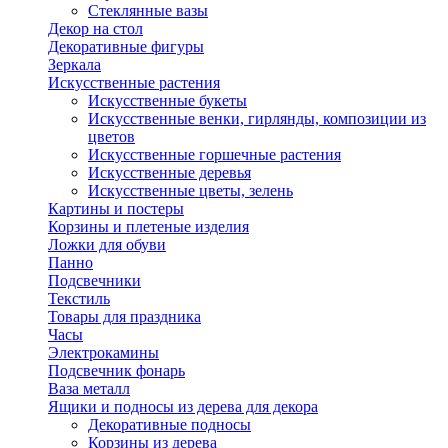
Стеклянные вазы
Декор на стол
Декоративные фигуры
Зеркала
Искусственные растения
Искусственные букеты
Искусственные венки, гирлянды, композиции из
цветов
Искусственные горшечные растения
Искусственные деревья
Искусственные цветы, зелень
Картины и постеры
Корзины и плетеные изделия
Ложки для обуви
Панно
Подсвечники
Текстиль
Товары для праздника
Часы
Электрокамины
Подсвечник фонарь
Ваза металл
Ящики и подносы из дерева для декора
Декоративные подносы
Корзины из дерева