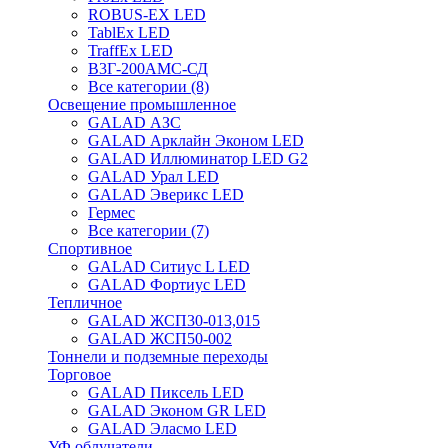
ROBUS-EX LED
TablEx LED
TraffEx LED
В3Г-200АМС-СД
Все категории (8)
Освещение промышленное
GALAD АЗС
GALAD Арклайн Эконом LED
GALAD Иллюминатор LED G2
GALAD Урал LED
GALAD Эверикс LED
Гермес
Все категории (7)
Спортивное
GALAD Ситиус L LED
GALAD Фортиус LED
Тепличное
GALAD ЖСП30-013,015
GALAD ЖСП50-002
Тоннели и подземные переходы
Торговое
GALAD Пиксель LED
GALAD Эконом GR LED
GALAD Эласмо LED
УФ облучатели