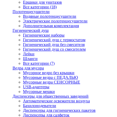
Ершики для унитазов
Все категории (18)
Полотенцесушители
Водяные полотенцесушители
Электрические полотенцесушители
Дополнительная комплектация
Гигиенический душ
Гигиенические наборы
Гигиенический душ с термостатом
Гигиенический душ без смесителя
Гигиенический душ со смесителем
Лейки
Шланги
Все категории (7)
Ведра для мусора
Мусорное ведро без крышки
Мусорные ведра с ПЕДАЛЬЮ
Мусорные ведра СЕНСОРНЫЕ
USB-адаптеры
Мусорные мешки
Диспенсеры для общественных заведений
Автоматические освежители воздуха
Бахилонодеватели
Диспенсеры для гигиенических пакетов
Диспенсеры для салфеток