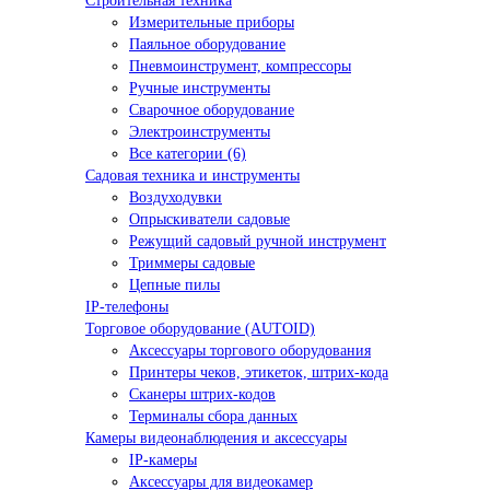
Строительная техника
Измерительные приборы
Паяльное оборудование
Пневмоинструмент, компрессоры
Ручные инструменты
Сварочное оборудование
Электроинструменты
Все категории (6)
Садовая техника и инструменты
Воздуходувки
Опрыскиватели садовые
Режущий садовый ручной инструмент
Триммеры садовые
Цепные пилы
IP-телефоны
Торговое оборудование (AUTOID)
Аксессуары торгового оборудования
Принтеры чеков, этикеток, штрих-кода
Сканеры штрих-кодов
Терминалы сбора данных
Камеры видеонаблюдения и аксессуары
IP-камеры
Аксессуары для видеокамер