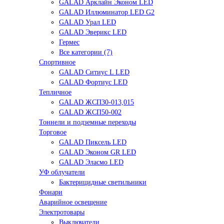
GALAD Арклайн Эконом LED
GALAD Иллюминатор LED G2
GALAD Урал LED
GALAD Эверикс LED
Гермес
Все категории (7)
Спортивное
GALAD Ситиус L LED
GALAD Фортиус LED
Тепличное
GALAD ЖСП30-013,015
GALAD ЖСП50-002
Тоннели и подземные переходы
Торговое
GALAD Пиксель LED
GALAD Эконом GR LED
GALAD Эласмо LED
УФ облучатели
Бактерицидные светильники
Фонари
Аварийное освещение
Электротовары
Выключатели