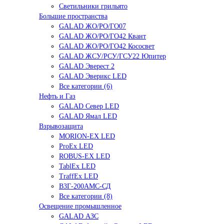
Светильники грильято
Большие пространства
GALAD ЖО/РО/ГО07
GALAD ЖО/РО/ГО42 Квант
GALAD ЖО/РО/ГО42 Кососвет
GALAD ЖСУ/РСУ/ГСУ22 Юпитер
GALAD Эверест 2
GALAD Эверикс LED
Все категории (6)
Нефть и Газ
GALAD Север LED
GALAD Ямал LED
Взрывозащита
MORION-EX LED
ProEx LED
ROBUS-EX LED
TablEx LED
TraffEx LED
В3Г-200АМС-СД
Все категории (8)
Освещение промышленное
GALAD АЗС