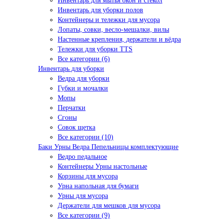
Инвентарь для мытья окон и стёкол
Инвентарь для уборки полов
Контейнеры и тележки для мусора
Лопаты, совки, весло-мешалки, вилы
Настенные крепления, держатели и вёдра
Тележки для уборки TTS
Все категории (6)
Инвентарь для уборки
Ведра для уборки
Губки и мочалки
Мопы
Перчатки
Сгоны
Совок щетка
Все категории (10)
Баки Урны Ведра Пепельницы комплектующие
Ведро педальное
Контейнеры Урны настольные
Корзины для мусора
Урна напольная для бумаги
Урны для мусора
Держатели для мешков для мусора
Все категории (9)