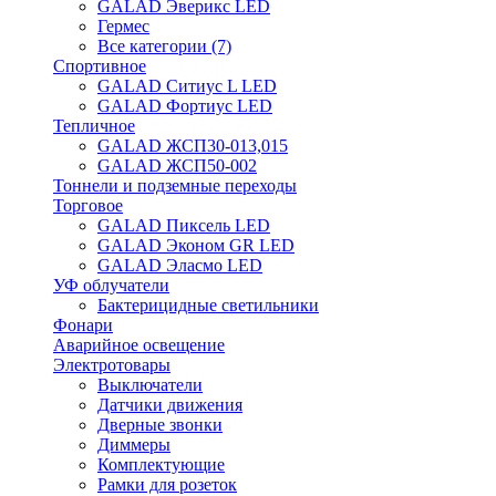
GALAD Эверикс LED
Гермес
Все категории (7)
Спортивное
GALAD Ситиус L LED
GALAD Фортиус LED
Тепличное
GALAD ЖСП30-013,015
GALAD ЖСП50-002
Тоннели и подземные переходы
Торговое
GALAD Пиксель LED
GALAD Эконом GR LED
GALAD Эласмо LED
УФ облучатели
Бактерицидные светильники
Фонари
Аварийное освещение
Электротовары
Выключатели
Датчики движения
Дверные звонки
Диммеры
Комплектующие
Рамки для розеток