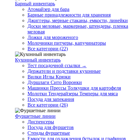
Барный инвентарь
Атомайзер для бара
Барные принадлежности для хранения
Джиггеры, мерные стаканы, емкости, линейки
Доски меловые, маркерные, штендеры, пленка
меловая
Ложки для мороженого
Молочники питчеры, капучинаторы
Все категории (22)
Кухонный инвентарь
Тест посадочной ссылки →
Держатели и подставки кухонные
Вилки Иглы Крюки
Дуршлаги Сито Воронки
Машинки Прессы Толкушки для картофеля
Молотки Тендерайзеры Темперы для мяса
Посуда для запекания
Все категории (26)
Фуршетные линии
Диспенсеры
Посуда для фуршетов
Стенды фуршетные
Емкости для охлаждения бутылок и графинов