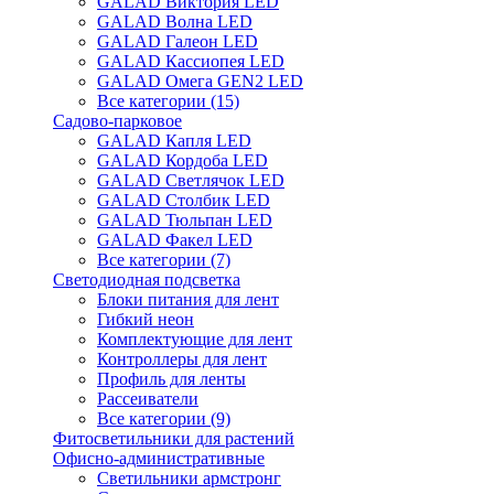
GALAD Виктория LED
GALAD Волна LED
GALAD Галеон LED
GALAD Кассиопея LED
GALAD Омега GEN2 LED
Все категории (15)
Садово-парковое
GALAD Капля LED
GALAD Кордоба LED
GALAD Светлячок LED
GALAD Столбик LED
GALAD Тюльпан LED
GALAD Факел LED
Все категории (7)
Светодиодная подсветка
Блоки питания для лент
Гибкий неон
Комплектующие для лент
Контроллеры для лент
Профиль для ленты
Рассеиватели
Все категории (9)
Фитосветильники для растений
Офисно-административные
Светильники армстронг