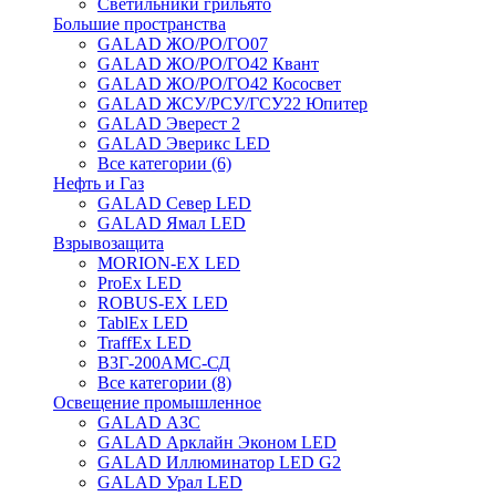
Светильники грильято
Большие пространства
GALAD ЖО/РО/ГО07
GALAD ЖО/РО/ГО42 Квант
GALAD ЖО/РО/ГО42 Кососвет
GALAD ЖСУ/РСУ/ГСУ22 Юпитер
GALAD Эверест 2
GALAD Эверикс LED
Все категории (6)
Нефть и Газ
GALAD Север LED
GALAD Ямал LED
Взрывозащита
MORION-EX LED
ProEx LED
ROBUS-EX LED
TablEx LED
TraffEx LED
В3Г-200АМС-СД
Все категории (8)
Освещение промышленное
GALAD АЗС
GALAD Арклайн Эконом LED
GALAD Иллюминатор LED G2
GALAD Урал LED