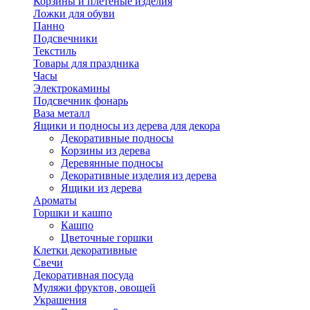
Корзины и плетеные изделия
Ложки для обуви
Панно
Подсвечники
Текстиль
Товары для праздника
Часы
Электрокамины
Подсвечник фонарь
Ваза металл
Ящики и подносы из дерева для декора
Декоративные подносы
Корзины из дерева
Деревянные подносы
Декоративные изделия из дерева
Ящики из дерева
Ароматы
Горшки и кашпо
Кашпо
Цветочные горшки
Клетки декоративные
Свечи
Декоративная посуда
Муляжи фруктов, овощей
Украшения