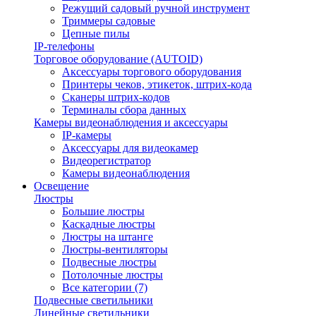
Режущий садовый ручной инструмент
Триммеры садовые
Цепные пилы
IP-телефоны
Торговое оборудование (AUTOID)
Аксессуары торгового оборудования
Принтеры чеков, этикеток, штрих-кода
Сканеры штрих-кодов
Терминалы сбора данных
Камеры видеонаблюдения и аксессуары
IP-камеры
Аксессуары для видеокамер
Видеорегистратор
Камеры видеонаблюдения
Освещение
Люстры
Большие люстры
Каскадные люстры
Люстры на штанге
Люстры-вентиляторы
Подвесные люстры
Потолочные люстры
Все категории (7)
Подвесные светильники
Линейные светильники