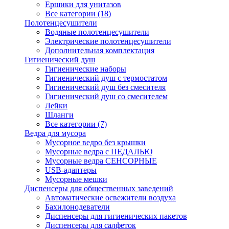
Ершики для унитазов
Все категории (18)
Полотенцесушители
Водяные полотенцесушители
Электрические полотенцесушители
Дополнительная комплектация
Гигиенический душ
Гигиенические наборы
Гигиенический душ с термостатом
Гигиенический душ без смесителя
Гигиенический душ со смесителем
Лейки
Шланги
Все категории (7)
Ведра для мусора
Мусорное ведро без крышки
Мусорные ведра с ПЕДАЛЬЮ
Мусорные ведра СЕНСОРНЫЕ
USB-адаптеры
Мусорные мешки
Диспенсеры для общественных заведений
Автоматические освежители воздуха
Бахилонодеватели
Диспенсеры для гигиенических пакетов
Диспенсеры для салфеток