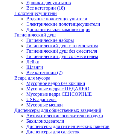
Ершики для унитазов
Все категории (18)
Полотенцесушители
Водяные полотенцесушители
Электрические полотенцесушители
Дополнительная комплектация
Гигиенический душ
Гигиенические наборы
Гигиенический душ с термостатом
Гигиенический душ без смесителя
Гигиенический душ со смесителем
Лейки
Шланги
Все категории (7)
Ведра для мусора
Мусорное ведро без крышки
Мусорные ведра с ПЕДАЛЬЮ
Мусорные ведра СЕНСОРНЫЕ
USB-адаптеры
Мусорные мешки
Диспенсеры для общественных заведений
Автоматические освежители воздуха
Бахилонодеватели
Диспенсеры для гигиенических пакетов
Диспенсеры для салфеток