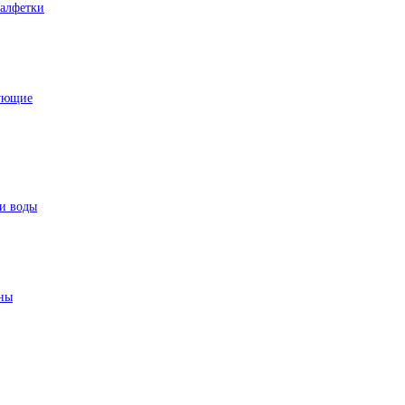
Салфетки
тующие
чи воды
аны