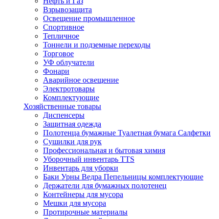
Нефть и Газ
Взрывозащита
Освещение промышленное
Спортивное
Тепличное
Тоннели и подземные переходы
Торговое
УФ облучатели
Фонари
Аварийное освещение
Электротовары
Комплектующие
Хозяйственные товары
Диспенсеры
Защитная одежда
Полотенца бумажные Туалетная бумага Салфетки
Сушилки для рук
Профессиональная и бытовая химия
Уборочный инвентарь TTS
Инвентарь для уборки
Баки Урны Ведра Пепельницы комплектующие
Держатели для бумажных полотенец
Контейнеры для мусора
Мешки для мусора
Протирочные материалы