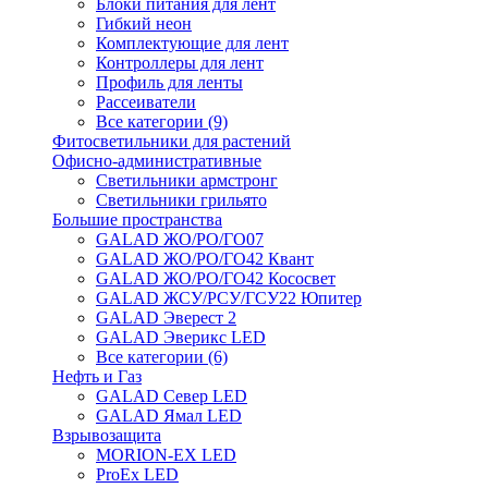
Блоки питания для лент
Гибкий неон
Комплектующие для лент
Контроллеры для лент
Профиль для ленты
Рассеиватели
Все категории (9)
Фитосветильники для растений
Офисно-административные
Светильники армстронг
Светильники грильято
Большие пространства
GALAD ЖО/РО/ГО07
GALAD ЖО/РО/ГО42 Квант
GALAD ЖО/РО/ГО42 Кососвет
GALAD ЖСУ/РСУ/ГСУ22 Юпитер
GALAD Эверест 2
GALAD Эверикс LED
Все категории (6)
Нефть и Газ
GALAD Север LED
GALAD Ямал LED
Взрывозащита
MORION-EX LED
ProEx LED