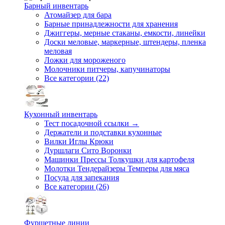
Барный инвентарь
Атомайзер для бара
Барные принадлежности для хранения
Джиггеры, мерные стаканы, емкости, линейки
Доски меловые, маркерные, штендеры, пленка
меловая
Ложки для мороженого
Молочники питчеры, капучинаторы
Все категории (22)
Кухонный инвентарь
Тест посадочной ссылки →
Держатели и подставки кухонные
Вилки Иглы Крюки
Дуршлаги Сито Воронки
Машинки Прессы Толкушки для картофеля
Молотки Тендерайзеры Темперы для мяса
Посуда для запекания
Все категории (26)
Фуршетные линии