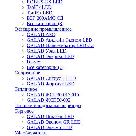
ROBUS-EX LED
TablEx LED
TraffEx LED
В3Г-200АМС-СД
Все категории (8)
Освещение промышленное
GALAD АЗС
GALAD Арклайн Эконом LED
GALAD Иллюминатор LED G2
GALAD Урал LED
GALAD Эверикс LED
Гермес
Все категории (7)
Спортивное
GALAD Ситиус L LED
GALAD Фортиус LED
Тепличное
GALAD ЖСП30-013,015
GALAD ЖСП50-002
Тоннели и подземные переходы
Торговое
GALAD Пиксель LED
GALAD Эконом GR LED
GALAD Эласмо LED
УФ облучатели