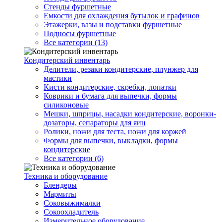
Стенды фуршетные
Емкости для охлаждения бутылок и графинов
Этажерки, вазы и подставки фуршетные
Подносы фуршетные
Все категории (13)
Кондитерский инвентарь
Делители, резаки кондитерские, плунжер для
мастики
Кисти кондитерские, скребки, лопатки
Коврики и бумага для выпечки, формы
силиконовые
Мешки, шприцы, насадки кондитерские, воронки-
дозаторы, сепараторы для яиц
Ролики, ножи для теста, ножи для коржей
Формы для выпечки, выкладки, формы
кондитерские
Все категории (6)
Техника и оборудование
Блендеры
Мармиты
Соковыжималки
Сокоохладитель
Измерительное оборудование