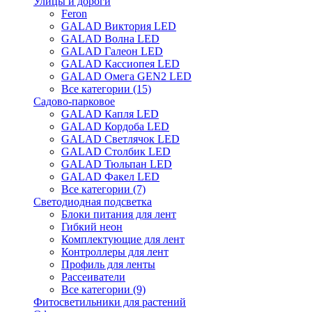
Улицы и дороги
Feron
GALAD Виктория LED
GALAD Волна LED
GALAD Галеон LED
GALAD Кассиопея LED
GALAD Омега GEN2 LED
Все категории (15)
Садово-парковое
GALAD Капля LED
GALAD Кордоба LED
GALAD Светлячок LED
GALAD Столбик LED
GALAD Тюльпан LED
GALAD Факел LED
Все категории (7)
Светодиодная подсветка
Блоки питания для лент
Гибкий неон
Комплектующие для лент
Контроллеры для лент
Профиль для ленты
Рассеиватели
Все категории (9)
Фитосветильники для растений