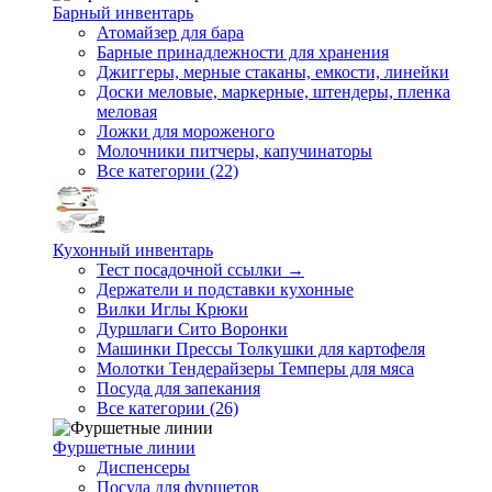
Барный инвентарь
Атомайзер для бара
Барные принадлежности для хранения
Джиггеры, мерные стаканы, емкости, линейки
Доски меловые, маркерные, штендеры, пленка
меловая
Ложки для мороженого
Молочники питчеры, капучинаторы
Все категории (22)
Кухонный инвентарь
Тест посадочной ссылки →
Держатели и подставки кухонные
Вилки Иглы Крюки
Дуршлаги Сито Воронки
Машинки Прессы Толкушки для картофеля
Молотки Тендерайзеры Темперы для мяса
Посуда для запекания
Все категории (26)
Фуршетные линии
Диспенсеры
Посуда для фуршетов