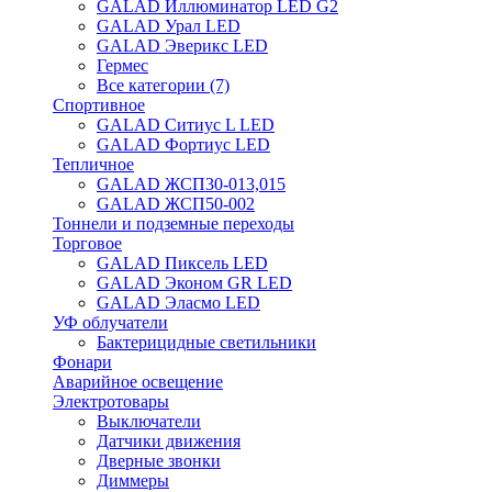
GALAD Иллюминатор LED G2
GALAD Урал LED
GALAD Эверикс LED
Гермес
Все категории (7)
Спортивное
GALAD Ситиус L LED
GALAD Фортиус LED
Тепличное
GALAD ЖСП30-013,015
GALAD ЖСП50-002
Тоннели и подземные переходы
Торговое
GALAD Пиксель LED
GALAD Эконом GR LED
GALAD Эласмо LED
УФ облучатели
Бактерицидные светильники
Фонари
Аварийное освещение
Электротовары
Выключатели
Датчики движения
Дверные звонки
Диммеры