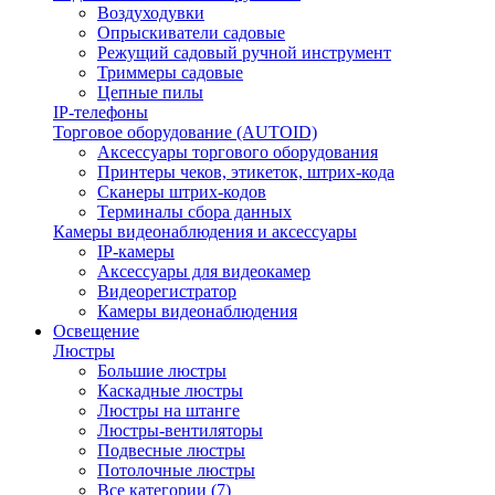
Воздуходувки
Опрыскиватели садовые
Режущий садовый ручной инструмент
Триммеры садовые
Цепные пилы
IP-телефоны
Торговое оборудование (AUTOID)
Аксессуары торгового оборудования
Принтеры чеков, этикеток, штрих-кода
Сканеры штрих-кодов
Терминалы сбора данных
Камеры видеонаблюдения и аксессуары
IP-камеры
Аксессуары для видеокамер
Видеорегистратор
Камеры видеонаблюдения
Освещение
Люстры
Большие люстры
Каскадные люстры
Люстры на штанге
Люстры-вентиляторы
Подвесные люстры
Потолочные люстры
Все категории (7)