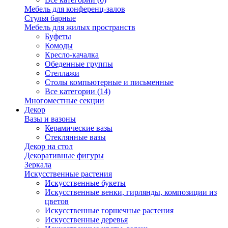
Мебель для конференц-залов
Стулья барные
Мебель для жилых пространств
Буфеты
Комоды
Кресло-качалка
Обеденные группы
Стеллажи
Столы компьютерные и письменные
Все категории (14)
Многоместные секции
Декор
Вазы и вазоны
Керамические вазы
Стеклянные вазы
Декор на стол
Декоративные фигуры
Зеркала
Искусственные растения
Искусственные букеты
Искусственные венки, гирлянды, композиции из
цветов
Искусственные горшечные растения
Искусственные деревья