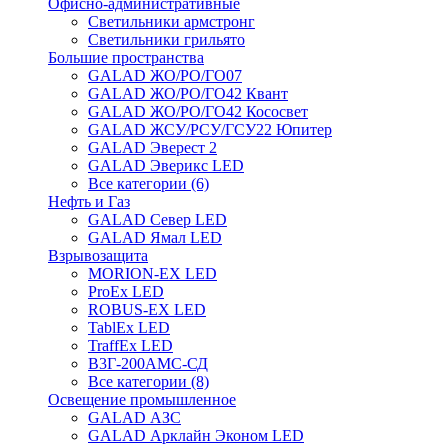
Офисно-административные
Светильники армстронг
Светильники грильято
Большие пространства
GALAD ЖО/РО/ГО07
GALAD ЖО/РО/ГО42 Квант
GALAD ЖО/РО/ГО42 Кососвет
GALAD ЖСУ/РСУ/ГСУ22 Юпитер
GALAD Эверест 2
GALAD Эверикс LED
Все категории (6)
Нефть и Газ
GALAD Север LED
GALAD Ямал LED
Взрывозащита
MORION-EX LED
ProEx LED
ROBUS-EX LED
TablEx LED
TraffEx LED
В3Г-200АМС-СД
Все категории (8)
Освещение промышленное
GALAD АЗС
GALAD Арклайн Эконом LED